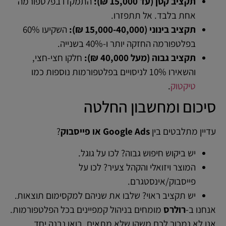
תקציב קטן (עד 15,000 ₪):
התמקדו בפלטפורמה
אחת בלבד. אל תתפזרו.
תקציב בינוני (15,000-40,000 ₪):
השקיעו 60%
בפלטפורמה החזקה יותר ו-40% בשנייה.
תקציב גבוה (מעל 40,000 ₪):
חלקו חצי-חצי,
והשאירו 10% לניסויים בפלטפורמות נוספות כמו
טיקטוק
.
סיכום ומחשבון החלטה
עדיין מתלבטים בין
Google Ads או פייסבוק
?
יש ביקוש חיפוש גבוה? לכו על גוגל.
המוצר ויזואלי והקהל צעיר? לכו על
פייסבוק/אינסטגרם.
יש תקציב ראוי? שלבו את שניהם למקסימום תוצאות.
אנחנו ב-
רולרס
מומחים בניהול קמפיינים בכל הפלטפורמות.
אנו לא נמכור לכם משהו שלא מתאים. בואו נבנה יחד