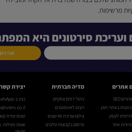
ות מרשימות.
ם ועריכת סירטונים היא המפת
אני רוצ
ם אתרים
מדיה חברתית
יצירת קשר
רים SEO
ניהול דפים עסקיים
נציג ב-WhatsApp
כתבות באתרי תוכן
רובוט לאינסטגרם
o@rulers.co.il
תדמית לעסק
צילום ועריכת סירטונים
טופס יצירת קש
מהירות אתר
פרסום בקבוצות טלגרם
19:00